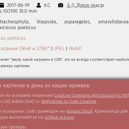
2017-06-19
К.С.
E-3
35mm macro
0s ISO100 35.0 mm
tracheophyta,
liliopsida,
asparagales,
amaryllidacea
arcissus poeticus
sus poeticus
ходный (3648 ⨉ 2736)*
|
JPEG
|
WebP
значит "такой, какой загружен в CDN", это не всегда соответствует наибо
змеру картинки.
о картинке в день из наших архивов.
тся на условиях лицензии
Creative Commons Attribution (CC-BY
es [at] dxfoto [dot] ru
.
Registered on Safe Creative
 пузырьках. Сайт размещён на
Yandex Cloud
. Хранилище для
борка выполняется на
Github Actions
.
уем трекеры.