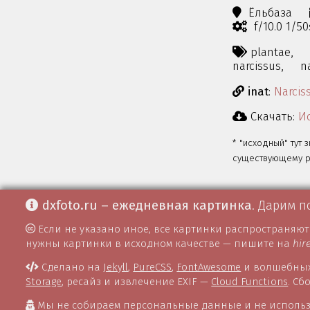
Ёльбаза
f/10.0 1/5
plantae,
narcissus,
n
inat
:
Narcis
Скачать:
Ис
* "исходный" тут 
существующему ра
dxfoto.ru – ежедневная картинка
. Дарим п
Если не указано иное, все картинки распространяю
нужны картинки в исходном качестве — пишите на
hir
Сделано на
Jekyll
,
PureCSS
,
FontAwesome
и волшебных
Storage
, ресайз и извлечение EXIF —
Cloud Functions
. С
Мы не собираем персональные данные и не использ