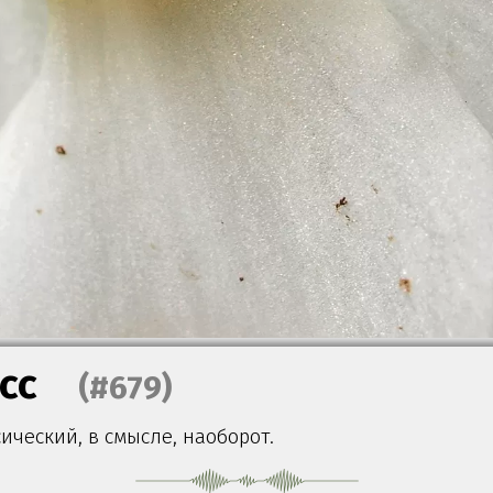
сс
(#679)
ический, в смысле, наоборот.