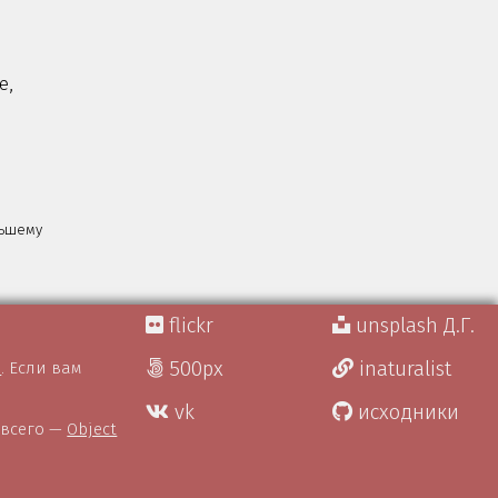
e,
льшему
flickr
unsplash Д.Г.
500px
inaturalist
)
. Если вам
vk
исходники
 всего —
Object