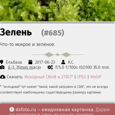
Зелень
(#685)
Что-то мокрое и зелёное.
Ёльбаза
2017-06-23
К.С.
E-3
35mm macro
f/5.0 1/100s ISO100 35.0 mm
Скачать:
Исходный (3648 ⨉ 2736)*
|
JPEG
|
WebP
* "исходный" тут значит "такой, какой загружен в CDN", это не всегда
соответствует наибольшему существующему размеру картинки.
dxfoto.ru – ежедневная картинка
. Дарим
по картинке в день из наших архивов.