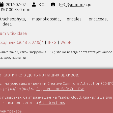
2017-07-02
К.С.
E-3
35mm macro
s ISO100 35.0 mm
tracheophyta,
magnoliopsida,
ericales,
ericaceae,
s-idaea
ium vitis-idaea
ходный (3648 ⨉ 2736)*
|
JPEG
|
WebP
значит "такой, какой загружен в CDN", это не всегда соответствует наибо
змеру картинки.
о картинке в день из наших архивов.
тся на условиях лицензии
Creative Commons Attribution (CC-BY
es [at] dxfoto [dot] ru
.
Registered on Safe Creative
 пузырьках. Сайт размещён на
Yandex Cloud
. Хранилище для
борка выполняется на
Github Actions
.
уем трекеры.