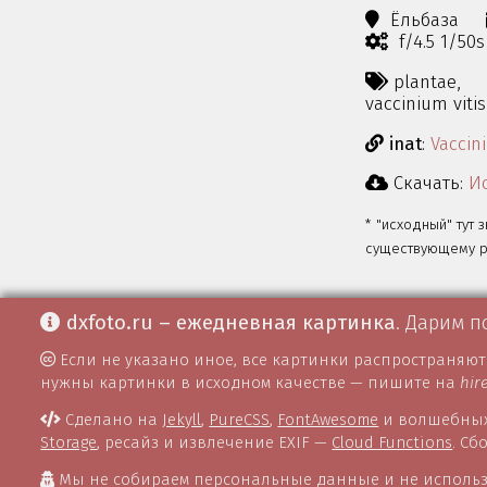
Ёльбаза
f/4.5 1/50
plantae,
vaccinium viti
inat
:
Vaccin
Скачать:
Ис
* "исходный" тут 
существующему ра
dxfoto.ru – ежедневная картинка
. Дарим п
Если не указано иное, все картинки распространяю
нужны картинки в исходном качестве — пишите на
hir
Сделано на
Jekyll
,
PureCSS
,
FontAwesome
и волшебных
Storage
, ресайз и извлечение EXIF —
Cloud Functions
. С
Мы не собираем персональные данные и не использ