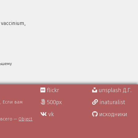
vaccinium,
льшему
flickr
unsplash Д.Г.
500px
inaturalist
)
. Если вам
vk
исходники
 всего —
Object