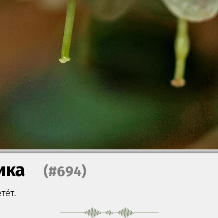
ика
(#694)
тёт.