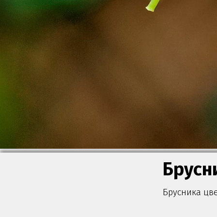
Брусн
Брусника цве