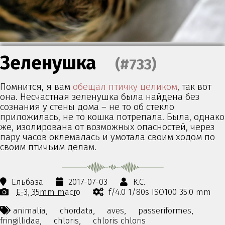
Зеленушка
(#733)
Помнится, я вам
обещал птичку целиком
, так вот
она. Несчастная зеленушка была найдена без
сознания у стены дома – не то об стекло
приложилась, не то кошка потрепала. Была, однако
же, изолирована от возможных опасностей, через
пару часов оклемалась и умотала своим ходом по
своим птичьим делам.
Ёльбаза
2017-07-03
К.С.
E-3
35mm macro
f/4.0 1/80s ISO100 35.0 mm
animalia,
chordata,
aves,
passeriformes,
fringillidae,
chloris,
chloris chloris