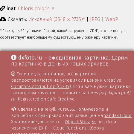
inat
:
Chloris chloris ♀
Скачать:
Исходный (3648 ⨉ 2736)*
|
JPEG
|
WebP
* "исходный" тут значит "такой, какой загружен в CDN", это не всегда
соответствует наибольшему существующему размеру картинки.
dxfoto.ru – ежедневная картинка
. Дарим
по картинке в день из наших архивов.
Если не указано иное, все картинки
распространяются на условиях лицензии
Creative
Commons Attribution (CC-BY)
. Если вам нужны картинки
в исходном качестве — пишите на
hires [at] dxfoto [dot]
ru
.
Registered on Safe Creative
Сделано на
Jekyll
,
PureCSS
,
FontAwesome
и
волшебных пузырьках. Сайт размещён на
Yandex Cloud
.
Хранилище для всего —
Object Storage
, ресайз и
извлечение EXIF —
Cloud Functions
. Сборка