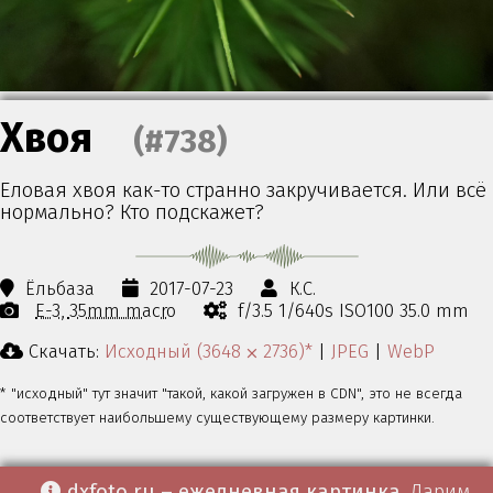
Хвоя
(#738)
Еловая хвоя как-то странно закручивается. Или всё
нормально? Кто подскажет?
Ёльбаза
2017-07-23
К.С.
E-3
35mm macro
f/3.5 1/640s ISO100 35.0 mm
Скачать:
Исходный (3648 ⨉ 2736)*
|
JPEG
|
WebP
* "исходный" тут значит "такой, какой загружен в CDN", это не всегда
соответствует наибольшему существующему размеру картинки.
dxfoto.ru – ежедневная картинка
. Дарим