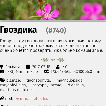
Гвоздика
(#740)
Говорят, эту гвоздику называют часиками, потому
что она под вечер закрывается. Если честно, не
очень хочется проверять. Уж больно комары злые.
Ёльбаза
2017-07-18
К.С.
E-3
35mm macro
f/3.5 1/250s ISO100 35.0 mm
plantae,
tracheophyta,
magnoliopsida,
caryophyllales,
caryophyllaceae,
dianthus,
dianthus deltoides
inat
:
Dianthus deltoides