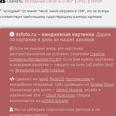
Скачать:
Исходный (3648 ⨉ 2736)*
|
JPEG
|
WebP
* "исходный" тут значит "такой, какой загружен в CDN", это не всегда
соответствует наибольшему существующему размеру картинки.
dxfoto.ru – ежедневная картинка
. Дарим
по картинке в день из наших архивов.
Если не указано иное, все картинки
распространяются на условиях лицензии
Creative
Commons Attribution (CC-BY)
. Если вам нужны картинки
в исходном качестве — пишите на
hires [at] dxfoto [dot]
ru
.
Registered on Safe Creative
Сделано на
Jekyll
,
PureCSS
,
FontAwesome
и
волшебных пузырьках. Сайт размещён на
Yandex Cloud
.
Хранилище для всего —
Object Storage
, ресайз и
извлечение EXIF —
Cloud Functions
. Сборка
выполняется на
Github Actions
.
Мы не собираем персональные данные и не
используем трекеры.