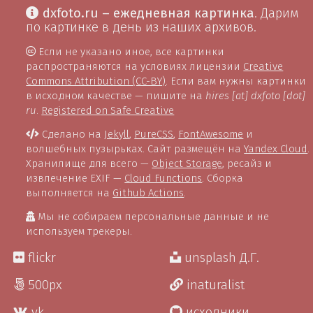
dxfoto.ru – ежедневная картинка
. Дарим
по картинке в день из наших архивов.
Если не указано иное, все картинки
распространяются на условиях лицензии
Creative
Commons Attribution (CC-BY)
. Если вам нужны картинки
в исходном качестве — пишите на
hires [at] dxfoto [dot]
ru
.
Registered on Safe Creative
Сделано на
Jekyll
,
PureCSS
,
FontAwesome
и
волшебных пузырьках. Сайт размещён на
Yandex Cloud
.
Хранилище для всего —
Object Storage
, ресайз и
извлечение EXIF —
Cloud Functions
. Сборка
выполняется на
Github Actions
.
Мы не собираем персональные данные и не
используем трекеры.
flickr
unsplash Д.Г.
500px
inaturalist
vk
исходники