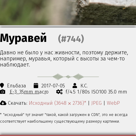
Муравей
(#744)
Давно не было у нас живности, поэтому держите,
например, муравья, который с высоты за чем-то
наблюдает.
Ёльбаза
2017-07-05
К.С.
E-3
35mm macro
f/4.5 1/80s ISO100 35.0 mm
Скачать:
Исходный (3648 ⨉ 2736)*
|
JPEG
|
WebP
* "исходный" тут значит "такой, какой загружен в CDN", это не всегда
соответствует наибольшему существующему размеру картинки.