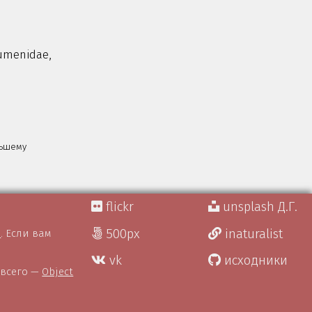
umenidae,
льшему
flickr
unsplash Д.Г.
500px
inaturalist
)
. Если вам
vk
исходники
 всего —
Object