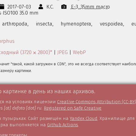
2017-07-03
К.С.
E-3
35mm macro
0s ISO100 35.0 mm
arthropoda,
insecta,
hymenoptera,
vespoidea,
e
rphus
ходный (3720 ⨉ 2800)*
|
JPEG
|
WebP
значит "такой, какой загружен в CDN", это не всегда соответствует наибо
змеру картинки.
о картинке в день из наших архивов.
тся на условиях лицензии
Creative Commons Attribution (CC-BY
es [at] dxfoto [dot] ru
.
Registered on Safe Creative
 пузырьках. Сайт размещён на
Yandex Cloud
. Хранилище для
борка выполняется на
Github Actions
.
уем трекеры.