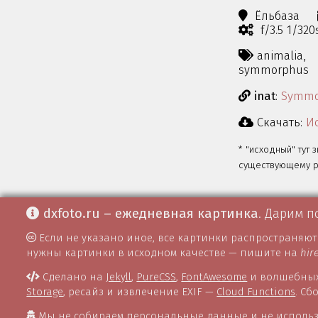
Ёльбаза
f/3.5 1/32
animalia,
symmorphus
inat
:
Symmo
Скачать:
Ис
* "исходный" тут 
существующему ра
dxfoto.ru – ежедневная картинка
. Дарим п
Если не указано иное, все картинки распространяю
нужны картинки в исходном качестве — пишите на
hir
Сделано на
Jekyll
,
PureCSS
,
FontAwesome
и волшебных
Storage
, ресайз и извлечение EXIF —
Cloud Functions
. С
Мы не собираем персональные данные и не использ