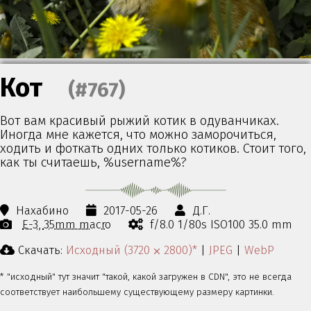
Кот
(#767)
Вот вам красивый рыжий котик в одуванчиках.
Иногда мне кажется, что можно заморочиться,
ходить и фоткать одних только котиков. Стоит того,
как ты считаешь, %username%?
Нахабино
2017-05-26
Д.Г.
E-3
35mm macro
f/8.0 1/80s ISO100 35.0 mm
Скачать:
Исходный (3720 ⨉ 2800)*
|
JPEG
|
WebP
* "исходный" тут значит "такой, какой загружен в CDN", это не всегда
соответствует наибольшему существующему размеру картинки.