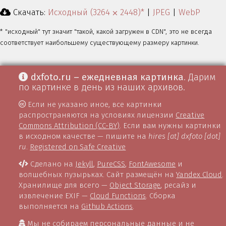
Скачать:
Исходный (3264 ⨉ 2448)*
|
JPEG
|
WebP
* "исходный" тут значит "такой, какой загружен в CDN", это не всегда
соответствует наибольшему существующему размеру картинки.
dxfoto.ru – ежедневная картинка
. Дарим
по картинке в день из наших архивов.
Если не указано иное, все картинки
распространяются на условиях лицензии
Creative
Commons Attribution (CC-BY)
. Если вам нужны картинки
в исходном качестве — пишите на
hires [at] dxfoto [dot]
ru
.
Registered on Safe Creative
Сделано на
Jekyll
,
PureCSS
,
FontAwesome
и
волшебных пузырьках. Сайт размещён на
Yandex Cloud
.
Хранилище для всего —
Object Storage
, ресайз и
извлечение EXIF —
Cloud Functions
. Сборка
выполняется на
Github Actions
.
Мы не собираем персональные данные и не