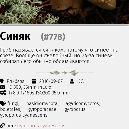
Синяк
(#778)
Гриб называется синяком, потому что синеет на
срезе. Вообще он съедобный, но из-за синевы
собирать его обычно обламываются.
Ёльбаза
2016-09-07
К.С.
E-300
35mm macro
f/8.0 1/160s ISO200 35.0 mm
fungi,
basidiomycota,
agaricomycetes,
boletales,
gyroporaceae,
gyroporus,
gyroporus cyanescens
inat
:
Gyroporus cyanescens