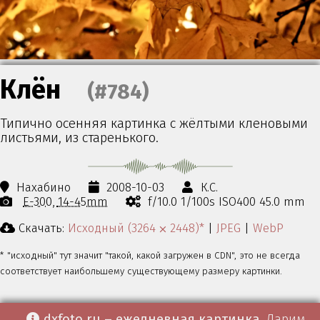
Клён
(#784)
Типично осенняя картинка с жёлтыми кленовыми
листьями, из старенького.
Нахабино
2008-10-03
К.С.
E-300
14-45mm
f/10.0 1/100s ISO400 45.0 mm
Скачать:
Исходный (3264 ⨉ 2448)*
|
JPEG
|
WebP
* "исходный" тут значит "такой, какой загружен в CDN", это не всегда
соответствует наибольшему существующему размеру картинки.
dxfoto.ru – ежедневная картинка
. Дарим