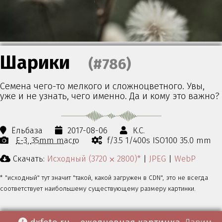
Шарики
(#786)
Семена чего-то мелкого и сложноцветного. Увы,
уже и не узнать, чего именно. Да и кому это важно?
Ёльбаза
2017-08-06
К.С.
E-3
35mm macro
f/3.5 1/400s ISO100 35.0 mm
Скачать:
Исходный (3720 ⨉ 2800)*
|
JPEG
|
WebP
* "исходный" тут значит "такой, какой загружен в CDN", это не всегда
соответствует наибольшему существующему размеру картинки.