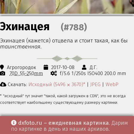
Эхинацея
(#788)
Эхинацея (кажется) отцвела и стоит такая, как бы
таинственная
.
Агрогородок
2017-10-08
Д.Г.
70D
55-250mm
f/5.6 1/250s ISO400 200.0 mm
Скачать:
Исходный (5496 ⨉ 3670)*
|
JPEG
|
WebP
* "исходный" тут значит "такой, какой загружен в CDN", это не всегда
соответствует наибольшему существующему размеру картинки.
dxfoto.ru – ежедневная картинка
. Дарим
по картинке в день из наших архивов.