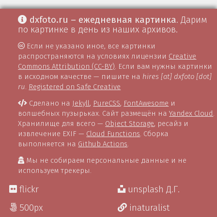
dxfoto.ru – ежедневная картинка
. Дарим
по картинке в день из наших архивов.
Если не указано иное, все картинки
распространяются на условиях лицензии
Creative
Commons Attribution (CC-BY)
. Если вам нужны картинки
в исходном качестве — пишите на
hires [at] dxfoto [dot]
ru
.
Registered on Safe Creative
Сделано на
Jekyll
,
PureCSS
,
FontAwesome
и
волшебных пузырьках. Сайт размещён на
Yandex Cloud
.
Хранилище для всего —
Object Storage
, ресайз и
извлечение EXIF —
Cloud Functions
. Сборка
выполняется на
Github Actions
.
Мы не собираем персональные данные и не
используем трекеры.
flickr
unsplash Д.Г.
500px
inaturalist