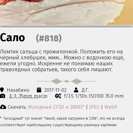
Сало
(#818)
Ломтик сальца с прожилочкой. Положить его на
чёрный хлебушек, ммм… Можно с водочкою ещё,
ежели угодно. Искренне не понимаю наших
травоядных собратьев, такого себя лишают.
Нахабино
2017-11-02
Д.Г.
E-3
35mm macro
f/3.5 1/50s ISO100 35.0 mm
Скачать:
Исходный (3720 ⨉ 2800)*
|
JPEG
|
WebP
* "исходный" тут значит "такой, какой загружен в CDN", это не всегда
соответствует наибольшему существующему размеру картинки.