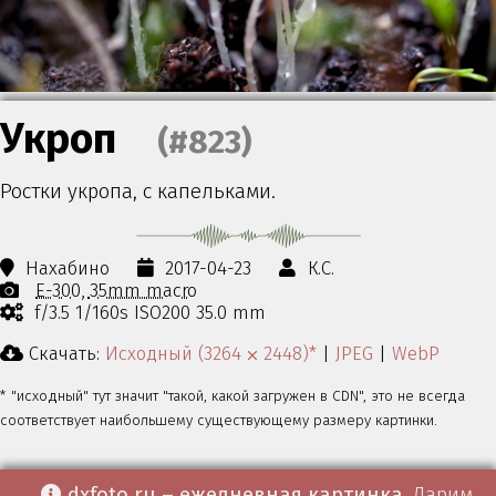
Укроп
(#823)
Ростки укропа, с капельками.
Нахабино
2017-04-23
К.С.
E-300
35mm macro
f/3.5 1/160s ISO200 35.0 mm
Скачать:
Исходный (3264 ⨉ 2448)*
|
JPEG
|
WebP
* "исходный" тут значит "такой, какой загружен в CDN", это не всегда
соответствует наибольшему существующему размеру картинки.
dxfoto.ru – ежедневная картинка
. Дарим