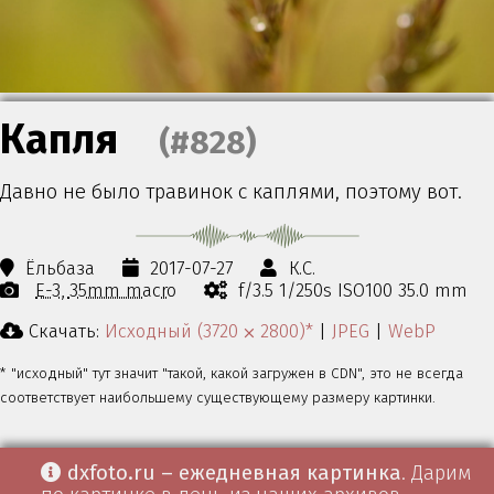
Капля
(#828)
Давно не было травинок с каплями, поэтому вот.
Ёльбаза
2017-07-27
К.С.
E-3
35mm macro
f/3.5 1/250s ISO100 35.0 mm
Скачать:
Исходный (3720 ⨉ 2800)*
|
JPEG
|
WebP
* "исходный" тут значит "такой, какой загружен в CDN", это не всегда
соответствует наибольшему существующему размеру картинки.
dxfoto.ru – ежедневная картинка
. Дарим