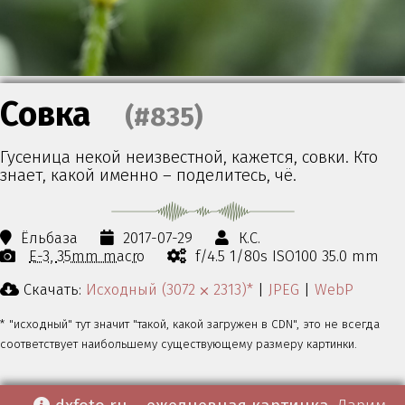
Совка
(#835)
Гусеница некой неизвестной, кажется, совки. Кто
знает, какой именно – поделитесь, чё.
Ёльбаза
2017-07-29
К.С.
E-3
35mm macro
f/4.5 1/80s ISO100 35.0 mm
Скачать:
Исходный (3072 ⨉ 2313)*
|
JPEG
|
WebP
* "исходный" тут значит "такой, какой загружен в CDN", это не всегда
соответствует наибольшему существующему размеру картинки.