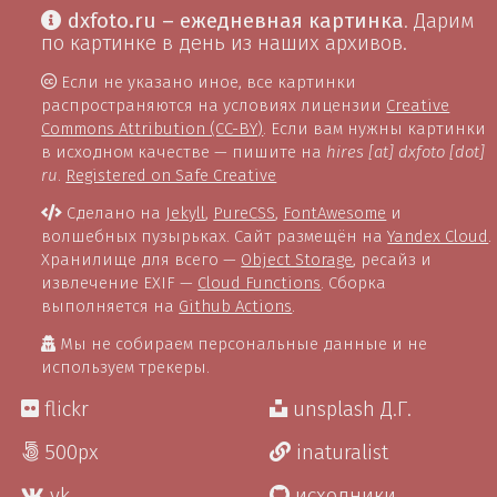
dxfoto.ru – ежедневная картинка
. Дарим
по картинке в день из наших архивов.
Если не указано иное, все картинки
распространяются на условиях лицензии
Creative
Commons Attribution (CC-BY)
. Если вам нужны картинки
в исходном качестве — пишите на
hires [at] dxfoto [dot]
ru
.
Registered on Safe Creative
Сделано на
Jekyll
,
PureCSS
,
FontAwesome
и
волшебных пузырьках. Сайт размещён на
Yandex Cloud
.
Хранилище для всего —
Object Storage
, ресайз и
извлечение EXIF —
Cloud Functions
. Сборка
выполняется на
Github Actions
.
Мы не собираем персональные данные и не
используем трекеры.
flickr
unsplash Д.Г.
500px
inaturalist
vk
исходники