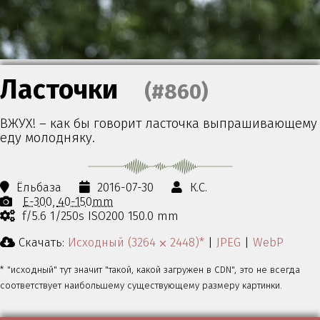
Ласточки
(#860)
ВЖУХ! – как бы говорит ласточка выпрашивающему
еду молодняку.
Ёльбаза
2016-07-30
К.С.
E-300
40-150mm
f/5.6 1/250s ISO200 150.0 mm
Скачать:
Исходный (3264 ⨉ 2448)*
|
JPEG
|
WebP
* "исходный" тут значит "такой, какой загружен в CDN", это не всегда
соответствует наибольшему существующему размеру картинки.