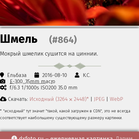
Шмель
(#864)
Мокрый шмелик сушится на циннии.
Ёльбаза
2016-08-10
К.С.
E-300
35mm macro
f/6.3 1/1000s ISO200 35.0 mm
Скачать:
Исходный (3264 ⨉ 2448)*
|
JPEG
|
WebP
* "исходный" тут значит "такой, какой загружен в CDN", это не всегда
соответствует наибольшему существующему размеру картинки.
dxfoto.ru – ежедневная картинка
. Дарим