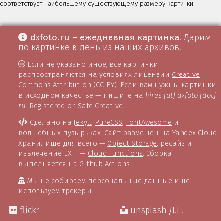
соответствует наибольшему существующему размеру картинки.
dxfoto.ru – ежедневная картинка
. Дарим
по картинке в день из наших архивов.
Если не указано иное, все картинки
распространяются на условиях лицензии
Creative
Commons Attribution (CC-BY)
. Если вам нужны картинки
в исходном качестве — пишите на
hires [at] dxfoto [dot]
ru
.
Registered on Safe Creative
Сделано на
Jekyll
,
PureCSS
,
FontAwesome
и
волшебных пузырьках. Сайт размещён на
Yandex Cloud
.
Хранилище для всего —
Object Storage
, ресайз и
извлечение EXIF —
Cloud Functions
. Сборка
выполняется на
Github Actions
.
Мы не собираем персональные данные и не
используем трекеры.
flickr
unsplash Д.Г.