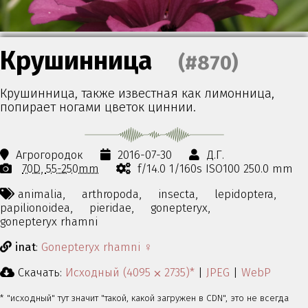
Крушинница
(#870)
Крушинница, также известная как лимонница,
попирает ногами цветок циннии.
Агрогородок
2016-07-30
Д.Г.
70D
55-250mm
f/14.0 1/160s ISO100 250.0 mm
animalia,
arthropoda,
insecta,
lepidoptera,
papilionoidea,
pieridae,
gonepteryx,
gonepteryx rhamni
inat
:
Gonepteryx rhamni ♀
Скачать:
Исходный (4095 ⨉ 2735)*
|
JPEG
|
WebP
* "исходный" тут значит "такой, какой загружен в CDN", это не всегда