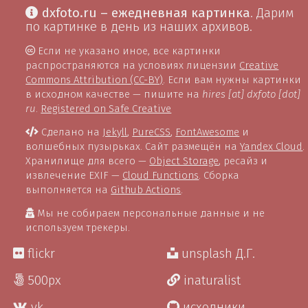
dxfoto.ru – ежедневная картинка
. Дарим
по картинке в день из наших архивов.
Если не указано иное, все картинки
распространяются на условиях лицензии
Creative
Commons Attribution (CC-BY)
. Если вам нужны картинки
в исходном качестве — пишите на
hires [at] dxfoto [dot]
ru
.
Registered on Safe Creative
Сделано на
Jekyll
,
PureCSS
,
FontAwesome
и
волшебных пузырьках. Сайт размещён на
Yandex Cloud
.
Хранилище для всего —
Object Storage
, ресайз и
извлечение EXIF —
Cloud Functions
. Сборка
выполняется на
Github Actions
.
Мы не собираем персональные данные и не
используем трекеры.
flickr
unsplash Д.Г.
500px
inaturalist
vk
исходники