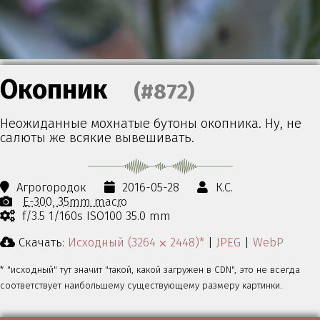
Окопник
(#872)
Неожиданные мохнатые бутоны окопника. Ну, не
салюты же всякие вывешивать.
Агрогородок
2016-05-28
К.С.
E-300
35mm macro
f/3.5 1/160s ISO100 35.0 mm
Скачать:
Исходный (3264 ⨉ 2448)*
|
JPEG
|
WebP
* "исходный" тут значит "такой, какой загружен в CDN", это не всегда
соответствует наибольшему существующему размеру картинки.