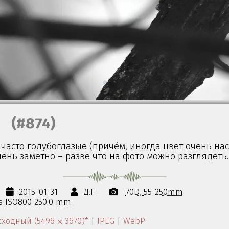
(#874)
и часто голубоглазые (причём, иногда цвет очень н
ень заметно – разве что на фото можно разглядеть.
2015-01-31
Д.Г.
70D
55-250mm
0s ISO800 250.0 mm
ходный (5496 ⨉ 3670)*
|
JPEG
|
WebP