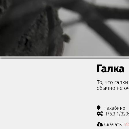
Галка
То, что галк
обычно не оч
Нахабино
f/6.3 1/32
Скачать:
Ис