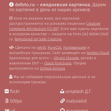
dxfoto.ru – ежедневная картинка
. Дарим
по картинке в день из наших архивов.
Если не указано иное, все картинки
распространяются на условиях лицензии
Creative
Commons Attribution (CC-BY)
. Если вам нужны картинки
в исходном качестве — пишите на
hires [at] dxfoto [dot]
ru
.
Registered on Safe Creative
Сделано на
Jekyll
,
PureCSS
,
FontAwesome
и
волшебных пузырьках. Сайт размещён на
Yandex Cloud
.
Хранилище для всего —
Object Storage
, ресайз и
извлечение EXIF —
Cloud Functions
. Сборка
выполняется на
Github Actions
.
Мы не собираем персональные данные и не
используем трекеры.
flickr
unsplash Д.Г.
500px
inaturalist
vk
исходники