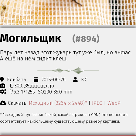
Могильщик
(#894)
Пару лет назад этот жукарь тут уже был, но анфас.
А ещё на нём сидит клещ.
Ёльбаза
2015-06-26
К.С.
E-300
35mm macro
f/6.3 1/125s ISO200 35.0 mm
Скачать:
Исходный (3264 ⨉ 2448)*
|
JPEG
|
WebP
* "исходный" тут значит "такой, какой загружен в CDN", это не всегда
соответствует наибольшему существующему размеру картинки.