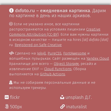
dxfoto.ru – ежедневная картинка
. Дарим
по картинке в день из наших архивов.
Если не указано иное, все картинки
распространяются на условиях лицензии
Creative
Commons Attribution (CC-BY)
. Если вам нужны картинки
в исходном качестве — пишите на
hires [at] dxfoto [dot]
ru
.
Registered on Safe Creative
Сделано на
Jekyll
,
PureCSS
,
FontAwesome
и
волшебных пузырьках. Сайт размещён на
Yandex Cloud
.
Хранилище для всего —
Object Storage
, ресайз и
извлечение EXIF —
Cloud Functions
. Сборка
выполняется на
Github Actions
.
Мы не собираем персональные данные и не
используем трекеры.
flickr
unsplash Д.Г.
500px
inaturalist