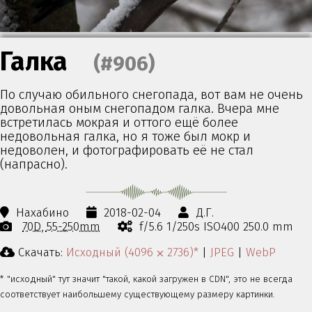
Галка
(#906)
По случаю обильного снегопада, вот вам не очень
довольная оным снегопадом галка. Вчера мне
встретилась мокрая и оттого ещё более
недовольная галка, но я тоже был мокр и
недоволен, и фотографировать её не стал
(напрасно).
Нахабино
2018-02-04
Д.Г.
70D
55-250mm
f/5.6 1/250s ISO400 250.0 mm
Скачать:
Исходный (4096 ⨉ 2736)*
|
JPEG
|
WebP
* "исходный" тут значит "такой, какой загружен в CDN", это не всегда
соответствует наибольшему существующему размеру картинки.