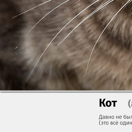
Кот
Давно не был
(это всё один