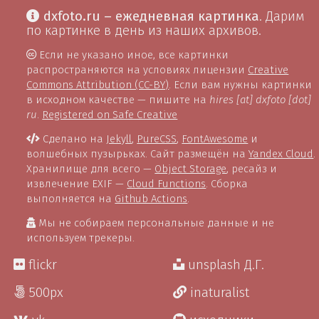
dxfoto.ru – ежедневная картинка
. Дарим
по картинке в день из наших архивов.
Если не указано иное, все картинки
распространяются на условиях лицензии
Creative
Commons Attribution (CC-BY)
. Если вам нужны картинки
в исходном качестве — пишите на
hires [at] dxfoto [dot]
ru
.
Registered on Safe Creative
Сделано на
Jekyll
,
PureCSS
,
FontAwesome
и
волшебных пузырьках. Сайт размещён на
Yandex Cloud
.
Хранилище для всего —
Object Storage
, ресайз и
извлечение EXIF —
Cloud Functions
. Сборка
выполняется на
Github Actions
.
Мы не собираем персональные данные и не
используем трекеры.
flickr
unsplash Д.Г.
500px
inaturalist