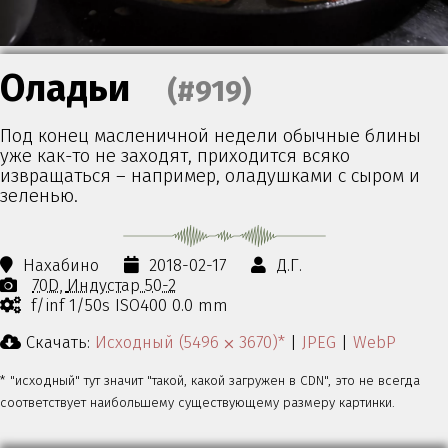
Оладьи
(#919)
Под конец масленичной недели обычные блины
уже как-то не заходят, приходится всяко
извращаться – например, оладушками с сыром и
зеленью.
Нахабино
2018-02-17
Д.Г.
70D
Индустар 50-2
f/inf 1/50s ISO400 0.0 mm
Скачать:
Исходный (5496 ⨉ 3670)*
|
JPEG
|
WebP
* "исходный" тут значит "такой, какой загружен в CDN", это не всегда
соответствует наибольшему существующему размеру картинки.