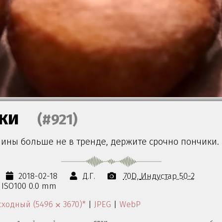
ки
(#921)
лины больше не в тренде, держите срочно пончики.
2018-02-18
Д.Г.
70D
Индустар 50-2
s ISO100 0.0 mm
ходный (5496 ⨉ 3670)*
|
JPEG
|
WebP