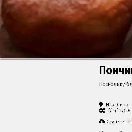
Пончи
Поскольку б
Нахабино
f/inf 1/60
Скачать:
Ис