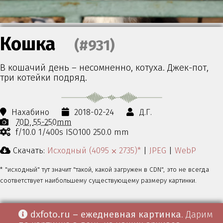
Кошка
(#931)
В кошачий день – несомненно, котуха. Джек-пот,
три котейки подряд.
Нахабино
2018-02-24
Д.Г.
70D
55-250mm
f/10.0 1/400s ISO100 250.0 mm
Скачать:
Исходный (4095 ⨉ 2735)*
|
JPEG
|
WebP
* "исходный" тут значит "такой, какой загружен в CDN", это не всегда
соответствует наибольшему существующему размеру картинки.
dxfoto.ru – ежедневная картинка
. Дарим