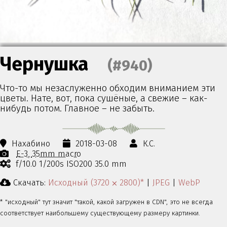
Чернушка
(#940)
Что-то мы незаслуженно обходим вниманием эти
цветы. Нате, вот, пока сушёные, а свежие – как-
нибудь потом. Главное – не забыть.
Нахабино
2018-03-08
К.С.
E-3
35mm macro
f/10.0 1/200s ISO200 35.0 mm
Скачать:
Исходный (3720 ⨉ 2800)*
|
JPEG
|
WebP
* "исходный" тут значит "такой, какой загружен в CDN", это не всегда
соответствует наибольшему существующему размеру картинки.