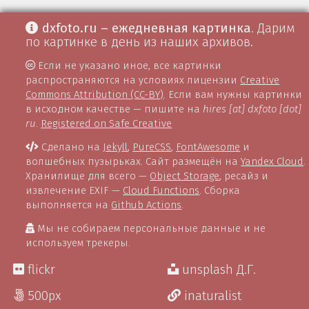
dxfoto.ru – ежедневная картинка
. Дарим
по картинке в день из наших архивов.
Если не указано иное, все картинки
распространяются на условиях лицензии
Creative
Commons Attribution (CC-BY)
. Если вам нужны картинки
в исходном качестве — пишите на
hires [at] dxfoto [dot]
ru
.
Registered on Safe Creative
Сделано на
Jekyll
,
PureCSS
,
FontAwesome
и
волшебных пузырьках. Сайт размещён на
Yandex Cloud
.
Хранилище для всего —
Object Storage
, ресайз и
извлечение EXIF —
Cloud Functions
. Сборка
выполняется на
Github Actions
.
Мы не собираем персональные данные и не
используем трекеры.
flickr
unsplash Д.Г.
500px
inaturalist