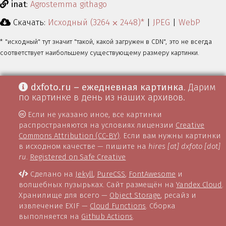
inat
:
Agrostemma githago
Скачать:
Исходный (3264 ⨉ 2448)*
|
JPEG
|
WebP
* "исходный" тут значит "такой, какой загружен в CDN", это не всегда
соответствует наибольшему существующему размеру картинки.
dxfoto.ru – ежедневная картинка
. Дарим
по картинке в день из наших архивов.
Если не указано иное, все картинки
распространяются на условиях лицензии
Creative
Commons Attribution (CC-BY)
. Если вам нужны картинки
в исходном качестве — пишите на
hires [at] dxfoto [dot]
ru
.
Registered on Safe Creative
Сделано на
Jekyll
,
PureCSS
,
FontAwesome
и
волшебных пузырьках. Сайт размещён на
Yandex Cloud
.
Хранилище для всего —
Object Storage
, ресайз и
извлечение EXIF —
Cloud Functions
. Сборка
выполняется на
Github Actions
.