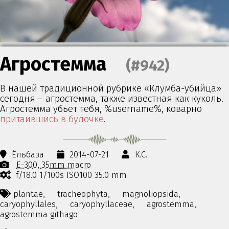
Агростемма
(#942)
В нашей традиционной рубрике «Клумба-убийца»
сегодня – агростемма, также известная как куколь.
Агростемма убьёт тебя, %username%, коварно
притаившись в булочке
.
Ёльбаза
2014-07-21
К.С.
E-300
35mm macro
f/18.0 1/100s ISO100 35.0 mm
plantae,
tracheophyta,
magnoliopsida,
caryophyllales,
caryophyllaceae,
agrostemma,
agrostemma githago