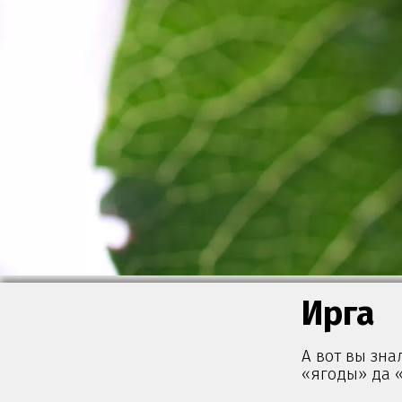
Ирга
А вот вы зна
«ягоды» да «