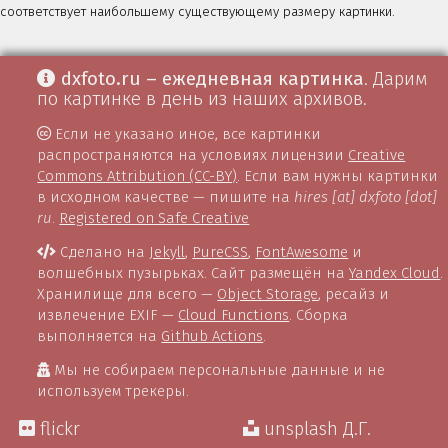
соответствует наибольшему существующему размеру картинки.
dxfoto.ru – ежедневная картинка
. Дарим
по картинке в день из наших архивов.
Если не указано иное, все картинки
распространяются на условиях лицензии
Creative
Commons Attribution (CC-BY)
. Если вам нужны картинки
в исходном качестве — пишите на
hires [at] dxfoto [dot]
ru
.
Registered on Safe Creative
Сделано на
Jekyll
,
PureCSS
,
FontAwesome
и
волшебных пузырьках. Сайт размещён на
Yandex Cloud
.
Хранилище для всего —
Object Storage
, ресайз и
извлечение EXIF —
Cloud Functions
. Сборка
выполняется на
Github Actions
.
Мы не собираем персональные данные и не
используем трекеры.
flickr
unsplash Д.Г.