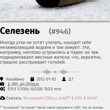
Селезень
(#946)
Иногда утки не хотят улетать, находят себе
незамерзающий водоём и там зимуют. Эти,
например, неплохо устроились в парке: их там
подкармливают местные жители, что, вероятно,
страшно расстраивает голубей.
Нахабино
2012-01-02
Д.Г.
E-300
40-150mm
f/9.0 1/100s ISO200 150.0 mm
Скачать:
Исходный (3264 ⨉ 2448)*
|
JPEG
|
WebP
* "исходный" тут значит "такой, какой загружен в CDN", это не всегда