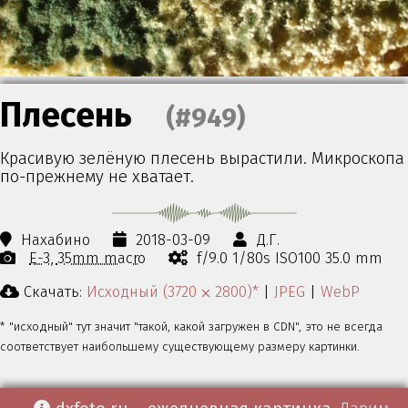
Плесень
(#949)
Красивую зелёную плесень вырастили. Микроскопа
по-прежнему не хватает.
Нахабино
2018-03-09
Д.Г.
E-3
35mm macro
f/9.0 1/80s ISO100 35.0 mm
Скачать:
Исходный (3720 ⨉ 2800)*
|
JPEG
|
WebP
* "исходный" тут значит "такой, какой загружен в CDN", это не всегда
соответствует наибольшему существующему размеру картинки.