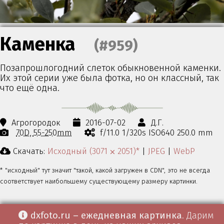
Каменка
(#959)
Позапрошлогодний слеток обыкновенной каменки.
Их этой серии уже была фотка, но он классный, так
что ещё одна.
Агрогородок
2016-07-02
Д.Г.
70D
55-250mm
f/11.0 1/320s ISO640 250.0 mm
Скачать:
Исходный (3071 ⨉ 2051)*
|
JPEG
|
WebP
* "исходный" тут значит "такой, какой загружен в CDN", это не всегда
соответствует наибольшему существующему размеру картинки.
dxfoto.ru – ежедневная картинка
. Дарим