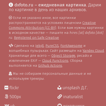
dxfoto.ru – ежедневная картинка
. Дарим
по картинке в день из наших архивов.
Если не указано иное, все картинки
распространяются на условиях лицензии
Creative
Commons Attribution (CC-BY)
. Если вам нужны картинки
в исходном качестве — пишите на
hires [at] dxfoto [dot]
ru
.
Registered on Safe Creative
Сделано на
Jekyll
,
PureCSS
,
FontAwesome
и
волшебных пузырьках. Сайт размещён на
Yandex Cloud
.
Хранилище для всего —
Object Storage
, ресайз и
извлечение EXIF —
Cloud Functions
. Сборка
выполняется на
Github Actions
.
Мы не собираем персональные данные и не
используем трекеры.
flickr
unsplash Д.Г.
500px
inaturalist
vk
исходники