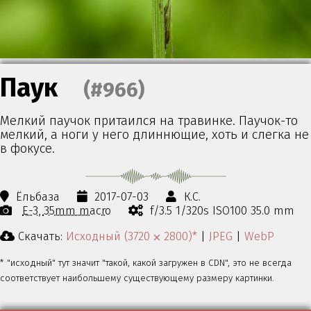
Паук
(#966)
Мелкий паучок притаился на травинке. Паучок-то
мелкий, а ноги у него длиннющие, хоть и слегка не
в фокусе.
Ёльбаза
2017-07-03
К.С.
E-3
35mm macro
f/3.5 1/320s ISO100 35.0 mm
Скачать:
Исходный (3720 ⨉ 2800)*
|
JPEG
|
WebP
* "исходный" тут значит "такой, какой загружен в CDN", это не всегда
соответствует наибольшему существующему размеру картинки.