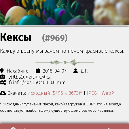
Кексы
(#969)
Каждую весну мы зачем-то печём красивые кексы.
Нахабино
2018-04-07
Д.Г.
70D
Индустар 50-2
f/inf 1/40s ISO400 0.0 mm
Скачать:
Исходный (5496 ⨉ 3670)*
|
JPEG
|
WebP
* "исходный" тут значит "такой, какой загружен в CDN", это не всегда
соответствует наибольшему существующему размеру картинки.