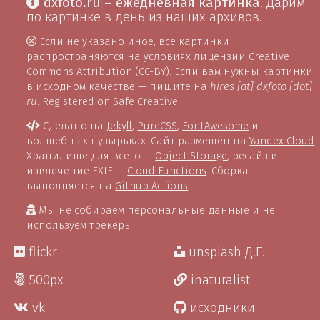
dxfoto.ru – ежедневная картинка
. Дарим
по картинке в день из наших архивов.
Если не указано иное, все картинки
распространяются на условиях лицензии
Creative
Commons Attribution (CC-BY)
. Если вам нужны картинки
в исходном качестве — пишите на
hires [at] dxfoto [dot]
ru
.
Registered on Safe Creative
Сделано на
Jekyll
,
PureCSS
,
FontAwesome
и
волшебных пузырьках. Сайт размещён на
Yandex Cloud
.
Хранилище для всего —
Object Storage
, ресайз и
извлечение EXIF —
Cloud Functions
. Сборка
выполняется на
Github Actions
.
Мы не собираем персональные данные и не
используем трекеры.
flickr
unsplash Д.Г.
500px
inaturalist
vk
исходники