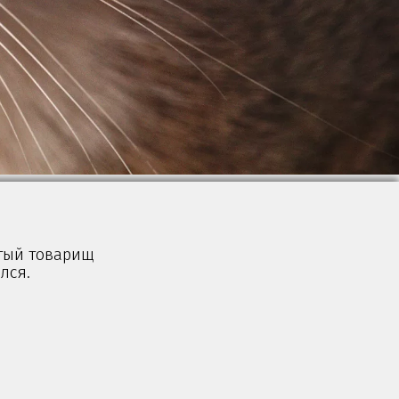
атый товарищ
лся.