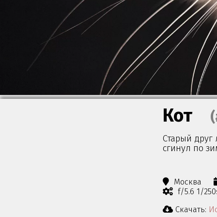
Кот
(
Старый друг 
сгинул по зи
Москва
f/5.6 1/25
Скачать:
Ис