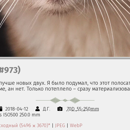
#973)
лучше новых двух. Я было подумал, что этот полос
ме, ан нет. Только потеплело – сразу материализова
2018-04-12
Д.Г.
70D
55-250mm
0s ISO500 250.0 mm
ходный (5496 ⨉ 3670)*
|
JPEG
|
WebP