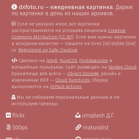
dxfoto.ru – ежедневная картинка
. Дарим
по картинке в день из наших архивов.
Если не указано иное, все картинки
распространяются на условиях лицензии
Creative
Commons Attribution (CC-BY)
. Если вам нужны картинки
в исходном качестве — пишите на
hires [at] dxfoto [dot]
ru
.
Registered on Safe Creative
Сделано на
Jekyll
,
PureCSS
,
FontAwesome
и
волшебных пузырьках. Сайт размещён на
Yandex Cloud
.
Хранилище для всего —
Object Storage
, ресайз и
извлечение EXIF —
Cloud Functions
. Сборка
выполняется на
Github Actions
.
Мы не собираем персональные данные и не
используем трекеры.
flickr
unsplash Д.Г.
500px
inaturalist