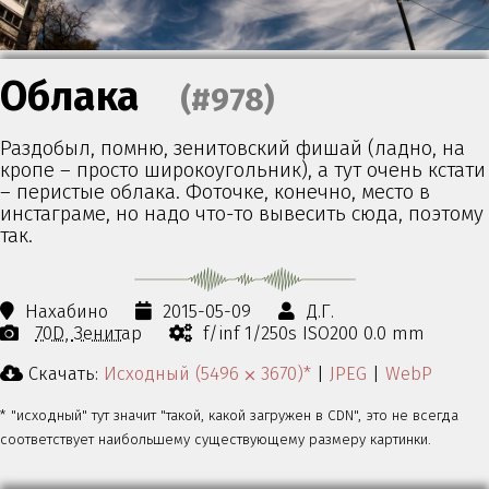
Облака
(#978)
Раздобыл, помню, зенитовский фишай (ладно, на
кропе – просто широкоугольник), а тут очень кстати
– перистые облака. Фоточке, конечно, место в
инстаграме, но надо что-то вывесить сюда, поэтому
так.
Нахабино
2015-05-09
Д.Г.
70D
Зенитар
f/inf 1/250s ISO200 0.0 mm
Скачать:
Исходный (5496 ⨉ 3670)*
|
JPEG
|
WebP
* "исходный" тут значит "такой, какой загружен в CDN", это не всегда
соответствует наибольшему существующему размеру картинки.