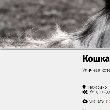
Кошка
Уличная коте
Нахабино
f/9.0 1/40
Скачать:
Ис