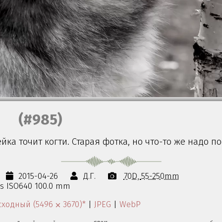
(#985)
йка точит когти. Старая фотка, но что-то же надо по
2015-04-26
Д.Г.
70D
55-250mm
0s ISO640 100.0 mm
ходный (5496 ⨉ 3670)*
|
JPEG
|
WebP