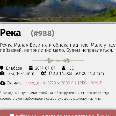
Река
(#988)
Речка Малая Визинга и облака над нею. Мало у нас
пейзажей, неприлично мало. Будем исправляться.
Ёльбаза
2017-07-07
К.С.
E-3
14-45mm
f/8.0 1/500s ISO100 14.0 mm
Скачать:
Исходный (3720 ⨉ 2800)*
|
JPEG
|
WebP
* "исходный" тут значит "такой, какой загружен в CDN", это не всегда
соответствует наибольшему существующему размеру картинки.