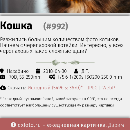
Кошка
(#992)
Разжились большим количеством фото котиков.
Начнём с черепаховой котейки. Интересно, у всех
черепаховых такие сложные щщи?
Нахабино
2018-04-30
Д.Г.
70D
55-250mm
f/5.6 1/200s ISO200 250.0 mm
Скачать:
Исходный (5496 ⨉ 3670)*
|
JPEG
|
WebP
* "исходный" тут значит "такой, какой загружен в CDN", это не всегда
соответствует наибольшему существующему размеру картинки.
dxfoto.ru – ежедневная картинка
. Дарим