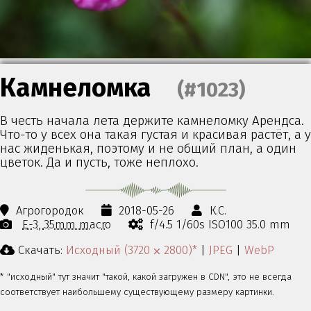
Камнеломка
(#1023)
В честь начала лета держите камнеломку Арендса.
Что-то у всех она такая густая и красивая растёт, а у
нас жиденькая, поэтому и не общий план, а один
цветок. Да и пусть, тоже неплохо.
Агрогородок
2018-05-26
К.С.
E-3
35mm macro
f/4.5 1/60s ISO100 35.0 mm
Скачать:
Исходный (3720 ⨉ 2800)*
|
JPEG
|
WebP
* "исходный" тут значит "такой, какой загружен в CDN", это не всегда
соответствует наибольшему существующему размеру картинки.