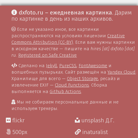
dxfoto.ru – ежедневная картинка
. Дарим
по картинке в день из наших архивов.
Если не указано иное, все картинки
распространяются на условиях лицензии
Creative
Commons Attribution (CC-BY)
. Если вам нужны картинки
в исходном качестве — пишите на
hires [at] dxfoto [dot]
ru
.
Registered on Safe Creative
Сделано на
Jekyll
,
PureCSS
,
FontAwesome
и
волшебных пузырьках. Сайт размещён на
Yandex Cloud
.
Хранилище для всего —
Object Storage
, ресайз и
извлечение EXIF —
Cloud Functions
. Сборка
выполняется на
Github Actions
.
Мы не собираем персональные данные и не
используем трекеры.
flickr
unsplash Д.Г.
500px
inaturalist