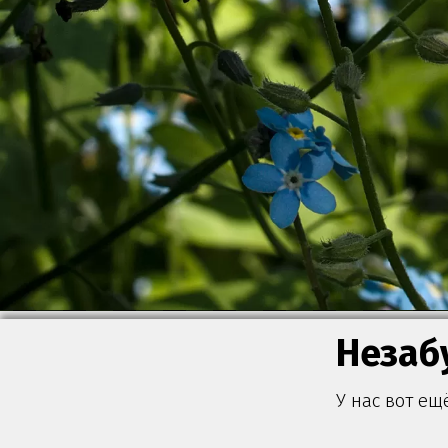
Незаб
У нас вот ещ