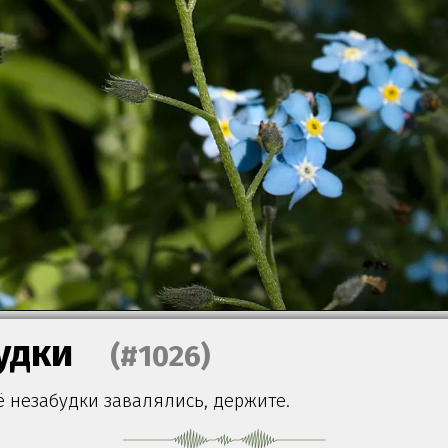
удки
(#1026)
ё незабудки завалялись, держите.