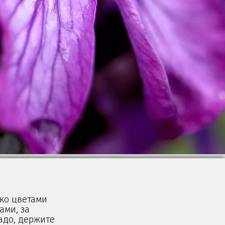
ько цветами
ами, за
адо, держите