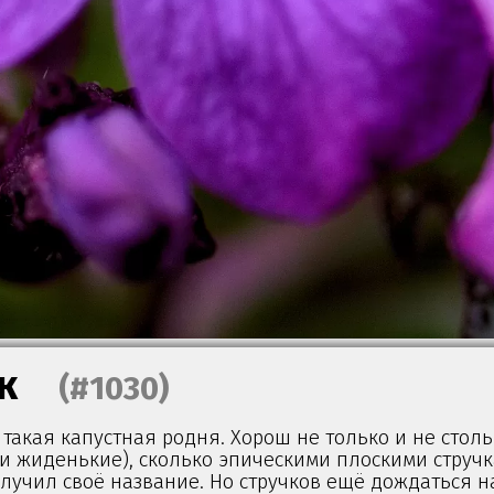
к
(#1030)
 такая капустная родня. Хорош не только и не стол
и жиденькие), сколько эпическими плоскими стручк
лучил своё название. Но стручков ещё дождаться н