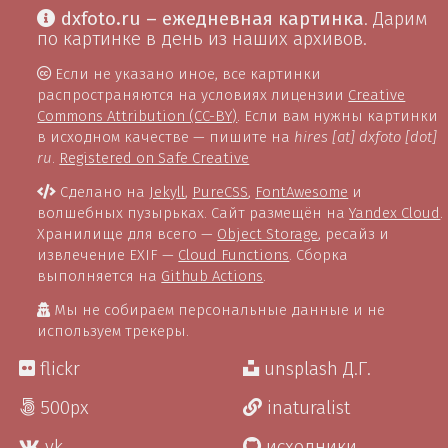
dxfoto.ru – ежедневная картинка
. Дарим
по картинке в день из наших архивов.
Если не указано иное, все картинки
распространяются на условиях лицензии
Creative
Commons Attribution (CC-BY)
. Если вам нужны картинки
в исходном качестве — пишите на
hires [at] dxfoto [dot]
ru
.
Registered on Safe Creative
Сделано на
Jekyll
,
PureCSS
,
FontAwesome
и
волшебных пузырьках. Сайт размещён на
Yandex Cloud
.
Хранилище для всего —
Object Storage
, ресайз и
извлечение EXIF —
Cloud Functions
. Сборка
выполняется на
Github Actions
.
Мы не собираем персональные данные и не
используем трекеры.
flickr
unsplash Д.Г.
500px
inaturalist
vk
исходники