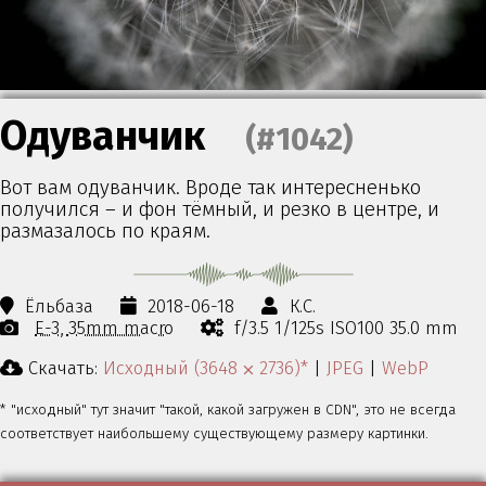
Одуванчик
(#1042)
Вот вам одуванчик. Вроде так интересненько
получился – и фон тёмный, и резко в центре, и
размазалось по краям.
Ёльбаза
2018-06-18
К.С.
E-3
35mm macro
f/3.5 1/125s ISO100 35.0 mm
Скачать:
Исходный (3648 ⨉ 2736)*
|
JPEG
|
WebP
* "исходный" тут значит "такой, какой загружен в CDN", это не всегда
соответствует наибольшему существующему размеру картинки.