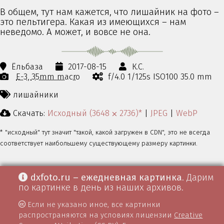
В общем, тут нам кажется, что лишайник на фото –
это пельтигера. Какая из имеющихся – нам
неведомо. А может, и вовсе не она.
Ёльбаза
2017-08-15
К.С.
E-3
35mm macro
f/4.0 1/125s ISO100 35.0 mm
лишайники
Скачать:
Исходный (3648 ⨉ 2736)*
|
JPEG
|
WebP
* "исходный" тут значит "такой, какой загружен в CDN", это не всегда
соответствует наибольшему существующему размеру картинки.
dxfoto.ru – ежедневная картинка
. Дарим
по картинке в день из наших архивов.
Если не указано иное, все картинки
распространяются на условиях лицензии
Creative