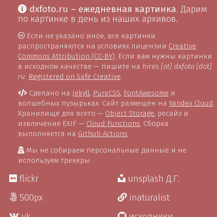
dxfoto.ru – ежедневная картинка
. Дарим
по картинке в день из наших архивов.
Если не указано иное, все картинки
распространяются на условиях лицензии
Creative
Commons Attribution (CC-BY)
. Если вам нужны картинки
в исходном качестве — пишите на
hires [at] dxfoto [dot]
ru
.
Registered on Safe Creative
Сделано на
Jekyll
,
PureCSS
,
FontAwesome
и
волшебных пузырьках. Сайт размещён на
Yandex Cloud
.
Хранилище для всего —
Object Storage
, ресайз и
извлечение EXIF —
Cloud Functions
. Сборка
выполняется на
Github Actions
.
Мы не собираем персональные данные и не
используем трекеры.
flickr
unsplash Д.Г.
500px
inaturalist
vk
исходники