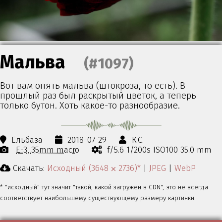
Мальва
(#1097)
Вот вам опять мальва (штокроза, то есть). В
прошлый раз был раскрытый цветок, а теперь
только бутон. Хоть какое-то разнообразие.
Ёльбаза
2018-07-29
К.С.
E-3
35mm macro
f/5.6 1/200s ISO100 35.0 mm
Скачать:
Исходный (3648 ⨉ 2736)*
|
JPEG
|
WebP
* "исходный" тут значит "такой, какой загружен в CDN", это не всегда
соответствует наибольшему существующему размеру картинки.