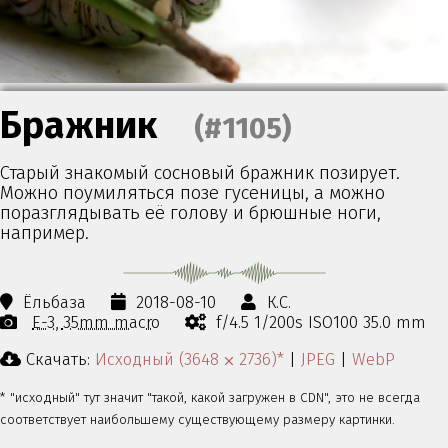
Бражник
(#1105)
Старый знакомый сосновый бражник позирует.
Можно поумиляться позе гусеницы, а можно
поразглядывать её голову и брюшные ноги,
например.
Ёльбаза
2018-08-10
К.С.
E-3
35mm macro
f/4.5 1/200s ISO100 35.0 mm
Скачать:
Исходный (3648 ⨉ 2736)*
|
JPEG
|
WebP
* "исходный" тут значит "такой, какой загружен в CDN", это не всегда
соответствует наибольшему существующему размеру картинки.