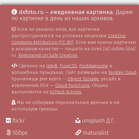
dxfoto.ru – ежедневная картинка
. Дарим
по картинке в день из наших архивов.
Если не указано иное, все картинки
распространяются на условиях лицензии
Creative
Commons Attribution (CC-BY)
. Если вам нужны картинки
в исходном качестве — пишите на
hires [at] dxfoto [dot]
ru
.
Registered on Safe Creative
Сделано на
Jekyll
,
PureCSS
,
FontAwesome
и
волшебных пузырьках. Сайт размещён на
Yandex Cloud
.
Хранилище для всего —
Object Storage
, ресайз и
извлечение EXIF —
Cloud Functions
. Сборка
выполняется на
Github Actions
.
Мы не собираем персональные данные и не
используем трекеры.
flickr
unsplash Д.Г.
500px
inaturalist