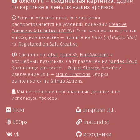
dxfoto.ru – ежедневная картинка
. Дарим
по картинке в день из наших архивов.
Если не указано иное, все картинки
распространяются на условиях лицензии
Creative
Commons Attribution (CC-BY)
. Если вам нужны картинки
в исходном качестве — пишите на
hires [at] dxfoto [dot]
ru
.
Registered on Safe Creative
Сделано на
Jekyll
,
PureCSS
,
FontAwesome
и
волшебных пузырьках. Сайт размещён на
Yandex Cloud
.
Хранилище для всего —
Object Storage
, ресайз и
извлечение EXIF —
Cloud Functions
. Сборка
выполняется на
Github Actions
.
Мы не собираем персональные данные и не
используем трекеры.
flickr
unsplash Д.Г.
500px
inaturalist
vk
исходники