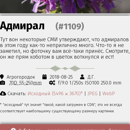
Адмирал
(#1109)
Тут вон некоторые СМИ утверждают, что адмиралов
в этом году как-то неприлично много. Что-то я не
заметил, но фоточку вам всё-таки принёс. Смотрите,
он же прям хоботом в цветок воткнулся и ест!
Агрогородок
2018-08-25
Д.Г.
70D
55-250mm
f/9.0 1/250s ISO100 250.0 mm
Скачать:
Исходный (5496 ⨉ 3670)*
|
JPEG
|
WebP
* "исходный" тут значит "такой, какой загружен в CDN", это не всегда
соответствует наибольшему существующему размеру картинки.