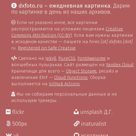
dxfoto.ru – ежедневная картинка
. Дарим
по картинке в день из наших архивов.
Если не указано иное, все картинки
распространяются на условиях лицензии
Creative
Commons Attribution (CC-BY)
. Если вам нужны картинки
в исходном качестве — пишите на
hires [at] dxfoto [dot]
ru
.
Registered on Safe Creative
Сделано на
Jekyll
,
PureCSS
,
FontAwesome
и
волшебных пузырьках. Сайт размещён на
Yandex Cloud
.
Хранилище для всего —
Object Storage
, ресайз и
извлечение EXIF —
Cloud Functions
. Сборка
выполняется на
Github Actions
.
Мы не собираем персональные данные и не
используем трекеры.
flickr
unsplash Д.Г.
500px
inaturalist
vk
исходники