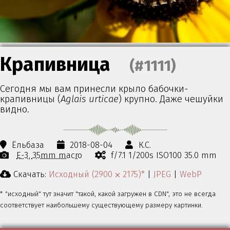
Крапивница
(#1111)
Сегодня мы вам принесли крыло бабочки-
крапивницы (
Aglais urticae
) крупно. Даже чешуйки
видно.
Ёльбаза
2018-08-04
К.С.
E-3
35mm macro
f/7.1 1/200s ISO100 35.0 mm
Скачать:
Исходный (2900 ⨉ 2175)*
|
JPEG
|
WebP
* "исходный" тут значит "такой, какой загружен в CDN", это не всегда
соответствует наибольшему существующему размеру картинки.